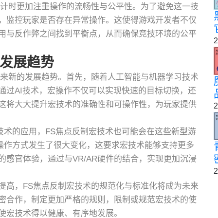
设计时更加注重操作的流畅性与公平性。为了避免这一技
，监控玩家是否存在异常操作。这使得游戏开发者不仅
用与反作弊之间找到平衡点，从而确保竞技环境的公平
2
来发展趋势
迎来新的发展趋势。首先，随着人工智能与机器学习技术
通过AI技术，宏操作不仅可以实现快速的目标切换，还
这将大大提升宏技术的准确性和可操作性，为玩家提供
2
技术的应用，FS焦点反制宏技术也可能会在这些新型游
的操作方式发生了很大变化，这要求宏技术能够支持更多
感官体验，通过与VR/AR硬件的结合，实现更加沉浸
2
提高，FS焦点反制宏技术的规范化与标准化将成为未来
密合作，制定更加严格的规则，限制或规范宏技术的使
使宏技术得以健康、有序地发展。