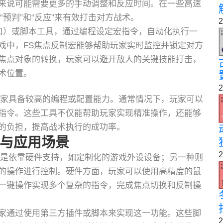
来说可能需要更多的手动调整和反应时间。在一些高速
预判”和“反应”来有效打击对方战术。
2
接口）或脚本工具，通过编程设定宏指令，自动化执行一
戏中，FS焦点反制宏能够帮助玩家实时监控并锁定对方
焦点对象的转换，玩家可以避开敌人的关键技能打击，
术位置。
2
玩家具备较高的编程或配置能力。通常情况下，玩家可以
指令。这些工具不仅能帮助玩家实现精准操作，还能够
的负担，提高战术执行的成功率。
现与应用场景
2
种是依靠硬件支持，如定制化的游戏外设设备；另一种则
的操作进行控制。硬件方面，玩家可以使用高精度的鼠
一键操作实现多个复杂的指令，完成焦点切换和反制操
家通过使用第三方插件或脚本来实现这一功能。这些脚
2