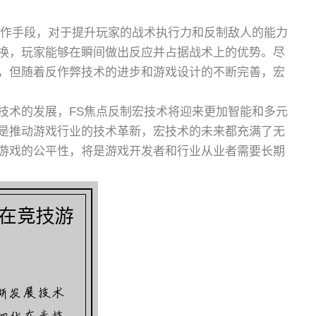
操作手段，对于提升玩家的战术执行力和反制敌人的能力
换，玩家能够在瞬间做出反应并占据战术上的优势。尽
，但随着反作弊技术的进步和游戏设计的不断完善，宏
技术的发展，FS焦点反制宏技术将迎来更加智能和多元
是推动游戏行业的技术革新，宏技术的未来都充满了无
游戏的公平性，将是游戏开发者和行业从业者需要长期