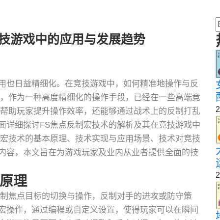
竞技游戏中的应用与发展趋势
用也日益精细化。在竞技游戏中，如何精准地操作与反
术，作为一种高度精细化的操作手段，已经在一些高端竞
2
仅帮助玩家提升操作效率，还能够通过战术上的反制打乱
面详细探讨FS焦点反制宏技术的解析及其在竞技游戏中
制宏技术的基本原理、技术实现与应用场景、技术对竞技
内容，本文旨在为游戏玩家及业内从业者提供全面的技
2
本原理
控制焦点目标的切换与操作，反制对手的进攻或防守策
宏操作，通过编程或自定义设置，使得玩家可以在瞬间