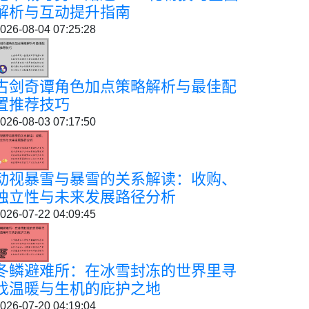
解析与互动提升指南
026-08-04 07:25:28
古剑奇谭角色加点策略解析与最佳配
置推荐技巧
026-08-03 07:17:50
动视暴雪与暴雪的关系解读：收购、
独立性与未来发展路径分析
026-07-22 04:09:45
冬鳞避难所：在冰雪封冻的世界里寻
找温暖与生机的庇护之地
026-07-20 04:19:04