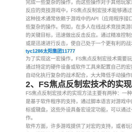
完成一些复杂的操作，而这些操作对于其他玩家
反应的竞技游戏中，FS焦点反制宏技术能够通过“
这种技术通常依赖于游戏中的API（应用程序
些复杂的操作。例如，在多人在线战术竞技类游
的关键目标，迅速做出反击反应。通过精准控制
或是迅速进行反击，使自己处于一个更有利的战
tyc1286太阳集团11777
为了实现这一宏操作，FS焦点反制宏技术需要
通过特定的硬件设备或软件工具来配置自己的宏
自动化执行复杂的战术配合，大大降低手动操作
2、FS焦点反制宏技术的实
FS焦点反制宏技术的实现方法主要有两种：一
是基于软件程序的支持，通过脚本语言对游戏中
标或键盘，这些外设具备宏设定功能，可以通过
作。
软件方面，许多游戏提供了对宏的支持，或者玩