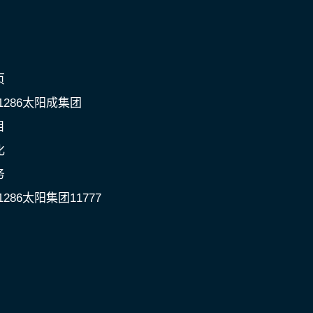
页
c1286太阳成集团
目
化
务
1286太阳集团11777