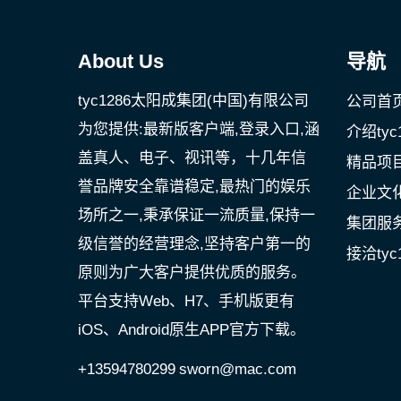
About Us
导航
tyc1286太阳成集团(中国)有限公司
公司首
为您提供:最新版客户端,登录入口,涵
介绍ty
盖真人、电子、视讯等，十几年信
精品项
誉品牌安全靠谱稳定,最热门的娱乐
企业文
场所之一,秉承保证一流质量,保持一
集团服
级信誉的经营理念,坚持客户第一的
接洽tyc
原则为广大客户提供优质的服务。
平台支持Web、H7、手机版更有
iOS、Android原生APP官方下载。
+13594780299
sworn@mac.com