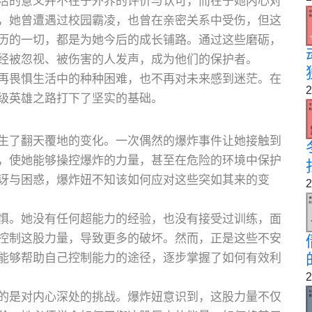
活的意义并不在于外界的评价与认可，而在于她内心对
，她曾遭遇过校园霸凌，也曾在亲密关系中受伤，但这
历的一切，都是为她今后的成长铺路。通过这些磨砺，
经被忽视、被伤害的人发声，成为他们的保护者。
再畏惧生活中的种种困难，也不再对未来感到迷茫。在
2
级英雄之路打下了坚实的基础。
生了翻天覆地的变化。一次偶然的爆炸事件让她接触到
，使她能够操控爆炸的力量，甚至在危险的环境中保护
讶与困惑，爆炸妞不知该如何应对这些突如其来的变
2
惧。她没有任何超能力的经验，也没有接受过训练，面
控制这股力量，导致更多的破坏。然而，正是这些不安
能够帮助自己控制能力的途径，逐步掌握了如何有效利
2
的是对内心深处的挑战。爆炸妞意识到，这股力量不仅