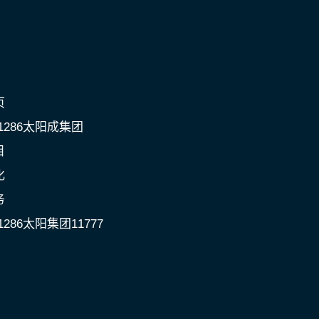
页
c1286太阳成集团
目
化
务
1286太阳集团11777