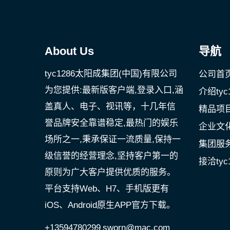
About Us
导航
tyc1286太阳成集团(中国)有限公司
公司首
为您提供:最新版客户端,登录入口,涵
介绍ty
盖真人、电子、视讯等，十几年信
精品项
誉品牌安全靠谱稳定,最热门的娱乐
企业文
场所之一,秉承保证一流质量,保持一
集团服
级信誉的经营理念,坚持客户第一的
接洽tyc
原则为广大客户提供优质的服务。
平台支持Web、H7、手机版更有
iOS、Android原生APP官方下载。
+13594780299
sworn@mac.com