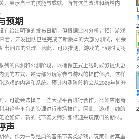
关，展示自己的技能与成就。所有这些改进和新增内
。
与预期
2
没有给出明确的发布日期，但根据业内分析，预计游戏
息来看，开发团队已经完成了新版本的大部分测试，剩余
等细节问题的处理。因此，可以推测，游戏的上线时间将
系列的内测和公测阶段，以确保正式上线时能够提供更
2
内测的方式，邀请部分玩家参与游戏的提前体验，这样
游戏的内容和系统。预计内测阶段将会从2025年初开
时，可能会选择与一些大型平台进行合作，比如应用商
利用这些平台的资源进行市场推广。因此，游戏上线的
2
无论如何，新的《节奏大师》即将迎来玩家们的期待。
呼声
期待。作为一款经典的音乐节奏类游戏，玩家们对其重