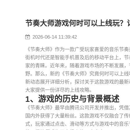
节奏大师游戏何时可以上线玩？
2026-06-14 11:39:42
《节奏大师》作为一款广受玩家喜爱的音乐节奏
街机时代还是智能手机普及后的移动平台上，节
家的青睐。近年来，随着游戏市场的不断发展，
野。那么，新的《节奏大师》究竟何时可以上线
新动态展开详细分析，探讨关于这款游戏的最新
大家提供一份详尽的上线攻略。
1、游戏的历史与背景概述
《节奏大师》最早由腾讯公司开发并推出，凭借
国内外获得了大量粉丝。这款游戏不仅融合了传
式，玩家通过点击、滑动等方式与游戏中的音乐