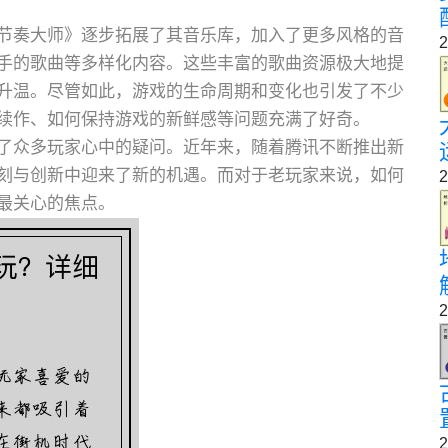
节奏大师》逐步拓展了其音乐库，加入了更多风格的音
2
手的歌曲等多样化内容。这些丰富的歌曲资源极大地提
升温。尽管如此，游戏的生命周期和变化也引发了不少
续作、如何保持游戏的新鲜感等问题充满了好奇。
了众多玩家心中的疑问。近年来，随着腾讯不断推出新
刻与创新中迎来了新的机遇。而对于老玩家来说，如何
2
最关心的焦点。
2
2