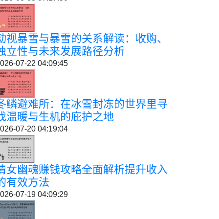
动视暴雪与暴雪的关系解读：收购、
独立性与未来发展路径分析
026-07-22 04:09:45
冬鳞避难所：在冰雪封冻的世界里寻
找温暖与生机的庇护之地
026-07-20 04:19:04
倩女幽魂赚钱攻略全面解析提升收入
的有效方法
026-07-19 04:09:29