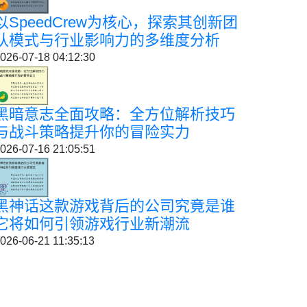
以SpeedCrew为核心，探索其创新团
队模式与行业影响力的多维度分析
026-07-18 04:12:30
黑暗意志全面攻略：全方位解析技巧
与战斗策略提升你的冒险实力
026-07-16 21:05:51
黑神话这款游戏背后的公司究竟是谁
它将如何引领游戏行业新潮流
026-06-21 11:35:13