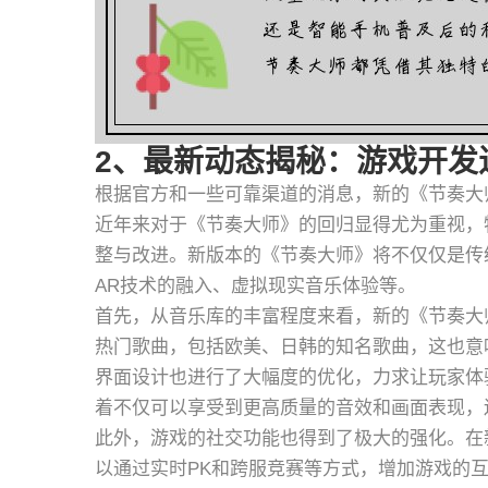
2、最新动态揭秘：游戏开发
根据官方和一些可靠渠道的消息，新的《节奏大
近年来对于《节奏大师》的回归显得尤为重视，
整与改进。新版本的《节奏大师》将不仅仅是传
AR技术的融入、虚拟现实音乐体验等。
首先，从音乐库的丰富程度来看，新的《节奏大
热门歌曲，包括欧美、日韩的知名歌曲，这也意
界面设计也进行了大幅度的优化，力求让玩家体
着不仅可以享受到更高质量的音效和画面表现，
此外，游戏的社交功能也得到了极大的强化。在
以通过实时PK和跨服竞赛等方式，增加游戏的