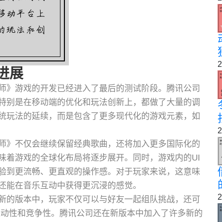
2
进展
师》游戏的开发已经进入了最后的测试阶段。腾讯公司
特别是在移动端的优化和玩法创新上，都做了大量的调
统玩法的延续，而是包含了更多现代化的游戏元素，如
2
师》不仅会继续保留经典歌曲，还将加入更多国际化的
味着游戏的全球化布局将逐步展开。同时，游戏内的UI
验到更流畅、更直观的操作感。对于玩家来说，这意味
还能在音乐互动中获得更沉浸的感觉。
2
新的版本中，玩家不仅可以与好友一起组队挑战，还可
互动性和竞争性。腾讯公司还在新版本中加入了许多新的