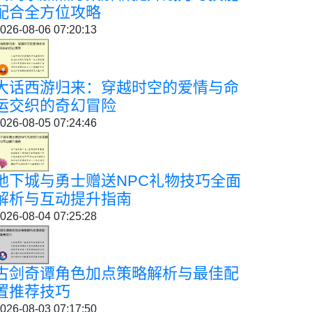
配合全方位攻略
026-08-06 07:20:13
大话西游归来：穿越时空的爱情与命
运交织的奇幻冒险
026-08-05 07:24:46
地下城与勇士赠送NPC礼物技巧全面
解析与互动提升指南
026-08-04 07:25:28
古剑奇谭角色加点策略解析与最佳配
置推荐技巧
026-08-03 07:17:50