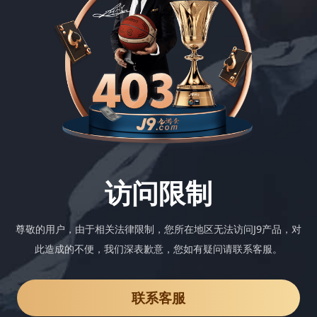
访问限制
尊敬的用户，由于相关法律限制，您所在地区无法访问J9产品，对
此造成的不便，我们深表歉意，您如有疑问请联系客服。
联系客服