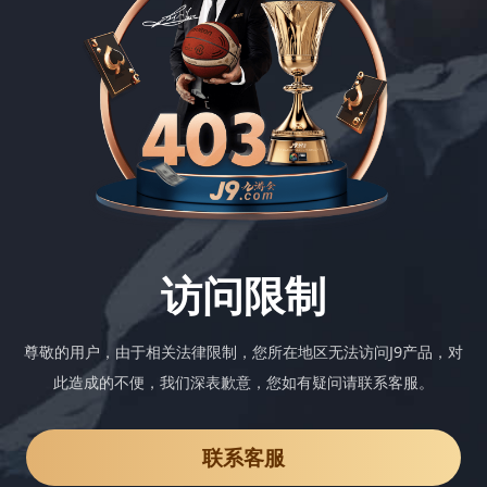
访问限制
尊敬的用户，由于相关法律限制，您所在地区无法访问J9产品，对
此造成的不便，我们深表歉意，您如有疑问请联系客服。
联系客服