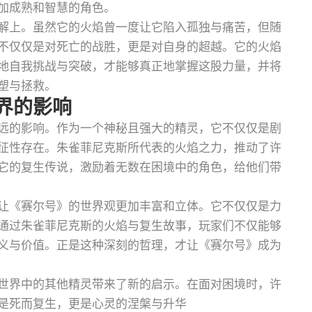
加成熟和智慧的角色。
解上。虽然它的火焰曾一度让它陷入孤独与痛苦，但随
不仅仅是对死亡的战胜，更是对自身的超越。它的火焰
地自我挑战与突破，才能够真正地掌握这股力量，并将
塑与拯救。
界的影响
远的影响。作为一个神秘且强大的精灵，它不仅仅是剧
征性存在。朱雀菲尼克斯所代表的火焰之力，推动了许
它的复生传说，激励着无数在困境中的角色，给他们带
让《赛尔号》的世界观更加丰富和立体。它不仅仅是力
通过朱雀菲尼克斯的火焰与复生故事，玩家们不仅能够
义与价值。正是这种深刻的哲理，才让《赛尔号》成为
世界中的其他精灵带来了新的启示。在面对困境时，许
是死而复生，更是心灵的涅槃与升华