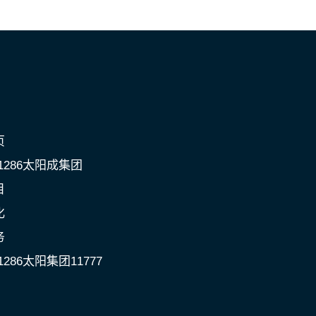
页
c1286太阳成集团
目
化
务
1286太阳集团11777