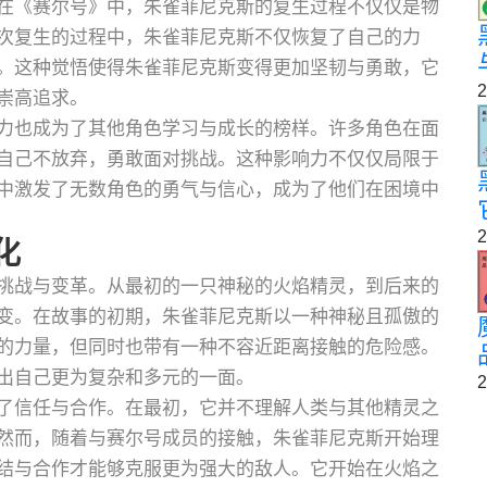
在《赛尔号》中，朱雀菲尼克斯的复生过程不仅仅是物
次复生的过程中，朱雀菲尼克斯不仅恢复了自己的力
。这种觉悟使得朱雀菲尼克斯变得更加坚韧与勇敢，它
2
崇高追求。
力也成为了其他角色学习与成长的榜样。许多角色在面
自己不放弃，勇敢面对挑战。这种影响力不仅仅局限于
中激发了无数角色的勇气与信心，成为了他们在困境中
2
化
挑战与变革。从最初的一只神秘的火焰精灵，到后来的
变。在故事的初期，朱雀菲尼克斯以一种神秘且孤傲的
的力量，但同时也带有一种不容近距离接触的危险感。
出自己更为复杂和多元的一面。
2
了信任与合作。在最初，它并不理解人类与其他精灵之
然而，随着与赛尔号成员的接触，朱雀菲尼克斯开始理
结与合作才能够克服更为强大的敌人。它开始在火焰之