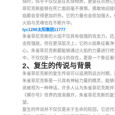
烧时，似乎不仅仅是在炙烧物质，更是在点燃它
菲尼克斯能够在死亡面前毫不畏惧，勇敢地迎接
焰都会变得更加炽热，它的力量也会愈加强大，
火焰与灵魂也在不断升华。
tyc1286太阳集团11777
朱雀菲尼克斯的火焰不仅具有极强的攻击力，还
击败强敌，但在更深层次上，它的火焰象征着净
心，朱雀菲尼克斯都能够通过火焰的力量进行修
中，不仅仅是一个战斗的存在，更是一个象征着
2、复生的传说与背景
朱雀菲尼克斯的复生传说可以追溯到远古时期，
朱雀菲尼克斯是一只具有神秘力量的精灵，能够
说被视为一种神话，许多人认为朱雀菲尼克斯并
《赛尔号》世界的逐渐展开，朱雀菲尼克斯的复
望。
复生的传说并不仅仅是关于生命的轮回，它还代